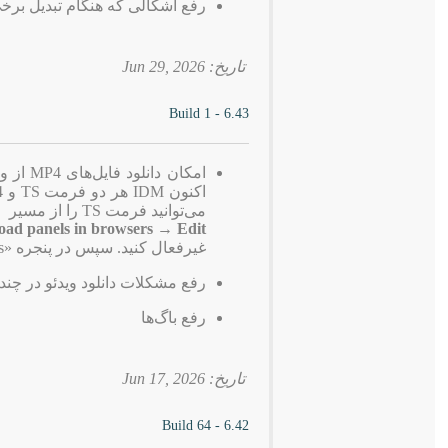
رفع اشکالی که هنگام تبدیل برخی فایل‌های TS به MP4 باعث بستن
تاریخ: 2026 ,Jun 29
6.43 - Build 1
می‌توانید فرمت TS را از مسیر
d panels in browsers → Edit
غیرفعال کنید. سپس در پنجره «Customize IDM Download panels in browsers»، پسوند TS را حذف کنید.
رفع مشکلات دانلود ویدئو در چن
رفع باگ‌ها
تاریخ: 2026 ,Jun 17
6.42 - Build 64