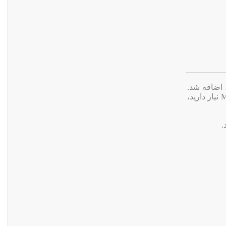
آن‌ها در دسترس بودند، اضافه شد.
اکنون IDM هر دو فرمت TS و MP4 را در آیکون دانلود ویدئو نمایش می‌دهد. اگر فقط به فایل‌های MP4 نیاز دارید،