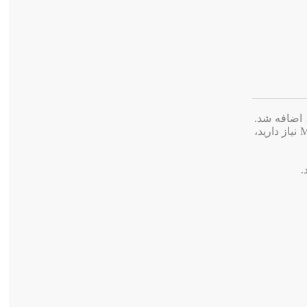
آن‌ها در دسترس بودند، اضافه شد.
اکنون IDM هر دو فرمت TS و MP4 را در آیکون دانلود ویدئو نمایش می‌دهد. اگر فقط به فایل‌های MP4 نیاز دارید،