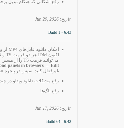
رفع اشکالی که هنگام تبدیل برخی فایل‌های TS به MP4 باعث بستن
تاریخ: 2026 ,Jun 29
6.43 - Build 1
می‌توانید فرمت TS را از مسیر
d panels in browsers → Edit
غیرفعال کنید. سپس در پنجره «Customize IDM Download panels in browsers»، پسوند TS را حذف کنید.
رفع مشکلات دانلود ویدئو در چن
رفع باگ‌ها
تاریخ: 2026 ,Jun 17
6.42 - Build 64