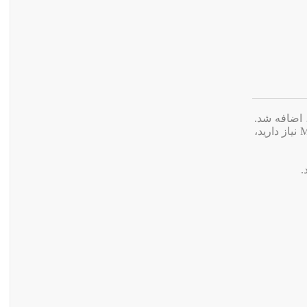
آن‌ها در دسترس بودند، اضافه شد.
اکنون IDM هر دو فرمت TS و MP4 را در آیکون دانلود ویدئو نمایش می‌دهد. اگر فقط به فایل‌های MP4 نیاز دارید،