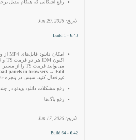
رفع اشکالی که هنگام تبدیل برخی فایل‌های TS به MP4 باعث بستن
تاریخ: 2026 ,Jun 29
6.43 - Build 1
می‌توانید فرمت TS را از مسیر
d panels in browsers → Edit
غیرفعال کنید. سپس در پنجره «Customize IDM Download panels in browsers»، پسوند TS را حذف کنید.
رفع مشکلات دانلود ویدئو در چن
رفع باگ‌ها
تاریخ: 2026 ,Jun 17
6.42 - Build 64