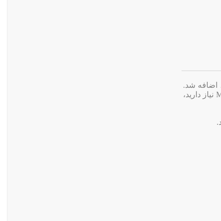
آن‌ها در دسترس بودند، اضافه شد.
اکنون IDM هر دو فرمت TS و MP4 را در آیکون دانلود ویدئو نمایش می‌دهد. اگر فقط به فایل‌های MP4 نیاز دارید،