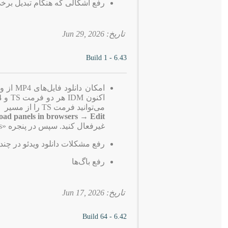
رفع اشکالی که هنگام تبدیل برخی فایل‌های TS به MP4 باعث بستن
تاریخ: 2026 ,Jun 29
6.43 - Build 1
می‌توانید فرمت TS را از مسیر
d panels in browsers → Edit
غیرفعال کنید. سپس در پنجره «Customize IDM Download panels in browsers»، پسوند TS را حذف کنید.
رفع مشکلات دانلود ویدئو در چن
رفع باگ‌ها
تاریخ: 2026 ,Jun 17
6.42 - Build 64