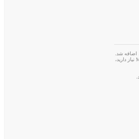
آن‌ها در دسترس بودند، اضافه شد.
اکنون IDM هر دو فرمت TS و MP4 را در آیکون دانلود ویدئو نمایش می‌دهد. اگر فقط به فایل‌های MP4 نیاز دارید،