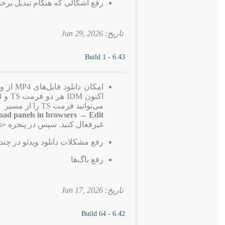
رفع اشکالی که هنگام تبدیل برخی فایل‌های TS به MP4 باعث بستن
تاریخ: 2026 ,Jun 29
6.43 - Build 1
می‌توانید فرمت TS را از مسیر
d panels in browsers → Edit
غیرفعال کنید. سپس در پنجره «Customize IDM Download panels in browsers»، پسوند TS را حذف کنید.
رفع مشکلات دانلود ویدئو در چن
رفع باگ‌ها
تاریخ: 2026 ,Jun 17
6.42 - Build 64